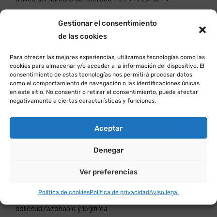
Puede presentar:
Gestionar el consentimiento
de las cookies
Queja
relativa al cumplimiento de los requisitos del RD
1112/2018 o
Para ofrecer las mejores experiencias, utilizamos tecnologías como las
cookies para almacenar y/o acceder a la información del dispositivo. El
Solicitud de Información accesible
relativa a:
consentimiento de estas tecnologías nos permitirá procesar datos
Contenidos que están excluidos del ámbito de
como el comportamiento de navegación o las identificaciones únicas
en este sitio. No consentir o retirar el consentimiento, puede afectar
aplicación del RD 1112/2018 según lo establecido
negativamente a ciertas características y funciones.
por el artículo 3, apartado 4.
Contenidos que están exentos del cumplimiento de
Aceptar
los requisitos de accesibilidad por imponer una
carga desproporcionada.
Denegar
En la Solicitud de información accesible, se debe
Ver preferencias
concretar, con toda claridad, los hechos, razones y
Política de cookies
Política de privacidad
Aviso legal
petición que permitan constatar que se trata de una
solicitud razonable y legítima.